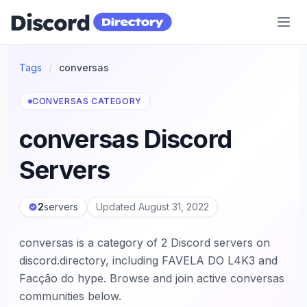
Discord Directory
Tags
/
conversas
CONVERSAS CATEGORY
conversas Discord
Servers
2
servers
Updated August 31, 2022
conversas is a category of 2 Discord servers on
discord.directory, including FAVELA DO L4K3 and
Facção do hype. Browse and join active conversas
communities below.