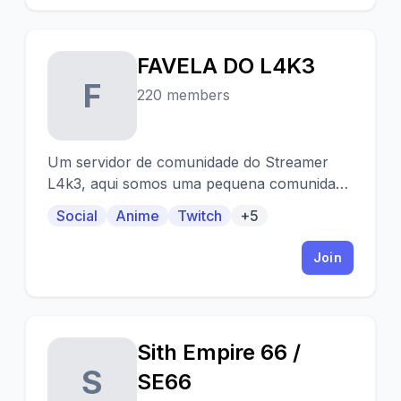
FAVELA DO L4K3
F
220 members
Um servidor de comunidade do Streamer
L4k3, aqui somos uma pequena comunidade
de amigos e todos são bem-vindos.
Social
Anime
Twitch
+5
Join
Sith Empire 66 /
S
SE66