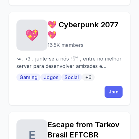
💖 Cyberpunk 2077
💖
💖
16.5K members
↝﹒‹𝟹﹒junte-se a nós ! ⿸﹐entre no melhor
server para desenvolver amizades e
relacionamentos interpessoais ⇅﹒temos :
Gaming
Jogos
Social
+6
chats de voz﹐membros ativos﹐uma
imensidão de bots e belas mulheres
Join
Escape from Tarkov
E
Brasil EFTCBR