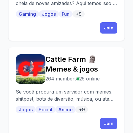
cheia de novas amizades? Aqui temos isso e
muito mais coisa!
Gaming
Jogos
Fun
+9
Join
Cattle Farm 🗿
C
Memes & jogos
264 members
25 online
Se você procura um servidor com memes,
shitpost, bots de diversão, música, ou até
mesmo webnamoro! Você precisa conhecer
Jogos
Social
Anime
+9
o CATTLE FARM!
Join