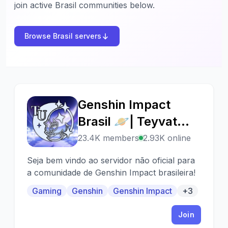
join active Brasil communities below.
Browse Brasil servers
Genshin Impact
G
Brasil 🪐| Teyvat
Universe
23.4K members
2.93K online
Seja bem vindo ao servidor não oficial para
a comunidade de Genshin Impact brasileira!
Gaming
Genshin
Genshin Impact
+3
Join