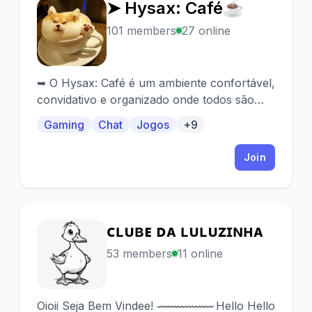
➤ Hysax: Café☕
➤
101 members
27 online
➥ O Hysax: Café é um ambiente confortável,
convidativo e organizado onde todos são
bem-vindos!☕
Gaming
Chat
Jogos
+9
Join
ᴄʟᴜʙᴇ ᴅᴀ ʟᴜʟᴜᴢɪɴʜᴀ
ᴄ
53 members
11 online
Oioii Seja Bem Vindee! -̷-̷-̷-̷-̷-̷-̷-̷-̷-̷-̷-̷-̷-̷-̷-̷ Hello Hello