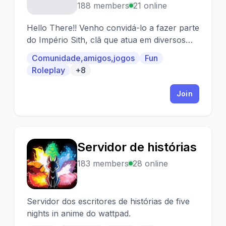
188 members
21 online
Hello There!! Venho convidá-lo a fazer parte
do Império Sith, clã que atua em diversos
jogos da saga Star Wars.
Comunidade,amigos,jogos
Fun
Roleplay
+8
Join
Servidor de histórias
S
183 members
28 online
Servidor dos escritores de histórias de five
nights in anime do wattpad.