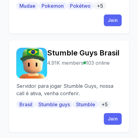
Mudae
Pokemon
Pokétwo
+5
Join
Stumble Guys Brasil
S
4.91K members
103 online
Servidor para jogar Stumble Guys, nossa
call é ativa, venha conferir.
Brasil
Stumble guys
Stumble
+5
Join