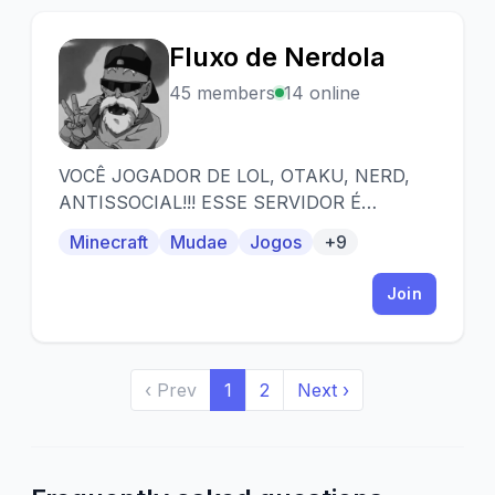
Fluxo de Nerdola
F
45 members
14 online
VOCÊ JOGADOR DE LOL, OTAKU, NERD,
ANTISSOCIAL!!! ESSE SERVIDOR É
DEDICADO A VOCÊ!!!
Minecraft
Mudae
Jogos
+9
Join
‹ Prev
1
2
Next ›