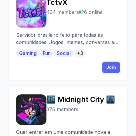
TctvX
T
434 members
26 online
Servidor brasileiro feito para todas as
comunidades. Jogos, memes, conversas e
muito mais!
Gaming
Fun
Social
+3
Join
🌃 Midnight City 🌃
🌃
376 members
Quer entrar em uma comunidade nova e