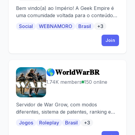
Bem vindo(a) ao Império! A Geek Empire é
uma comunidade voltada para o conteúdo
Geek em geral muito amigável e organizada!
Social
WEBNAMORO
Brasil
+3
Join
🌎𝐖𝐨𝐫𝐥𝐝𝐖𝐚𝐫𝐁𝐑
🌎
1.74K members
150 online
Servidor de War Grow, com modos
diferentes, sistema de patentes, ranking e
campeonatos!
Jogos
Roleplay
Brasil
+3