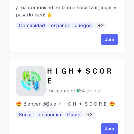
¡Una comunidad en la que socializar, jugar y
pasarlo bien! ✌️
Comunidad
espanol
Juegos
+2
Join
ＨＩＧＨ ✦ ＳＣＯＲ
Ｈ
Ｅ
174 members
34 online
😍 Bienvenid@s a ＨＩＧＨ ✦ ＳＣＯＲＥ 😍
Social
economia
Game
+3
Join