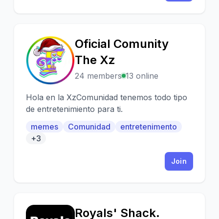
que únete a nosotros hoy mismo y
comienza a hacer nuevos amigos, conocer
gente interesante y disfrutar de una
experiencia de Discord única y emocionante.
Oficial Comunity
¡Te esperamos!
O
The Xz
24 members
13 online
Hola en la XzComunidad tenemos todo tipo
de entretenimiento para ti.
memes
Comunidad
entretenimento
+3
Join
Royals' Shack.