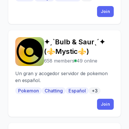
Join
✦ˏˋBulb & Saurˎˊ✦
✦
(⚜Mystic⚜)
658 members
49 online
Un gran y acogedor servidor de pokemon
en español.
Pokemon
Chatting
Español
+3
Join