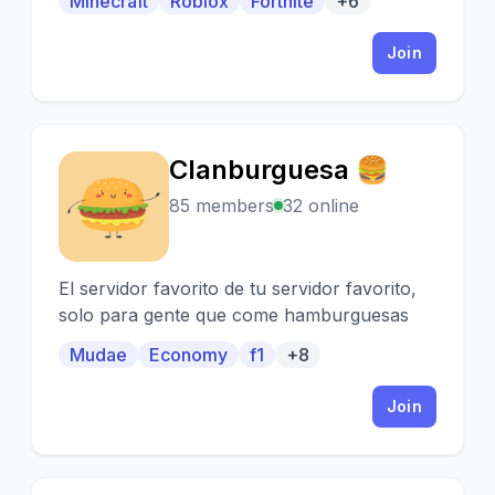
Minecraft
Roblox
Fortnite
+6
Join
Clanburguesa 🍔
C
85 members
32 online
El servidor favorito de tu servidor favorito,
solo para gente que come hamburguesas
Mudae
Economy
f1
+8
Join