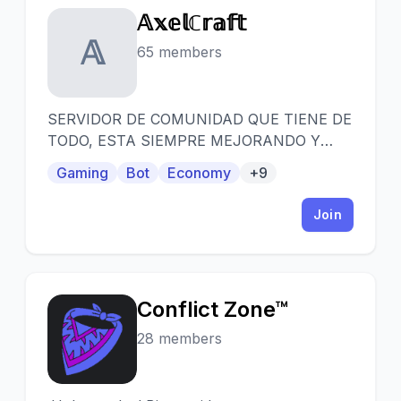
𝔸𝕩𝕖𝕝ℂ𝕣𝕒𝕗𝕥
𝔸
65 members
SERVIDOR DE COMUNIDAD QUE TIENE DE
TODO, ESTA SIEMPRE MEJORANDO Y
TIENE MUCHAS GANAS DE CRECER !!
Gaming
Bot
Economy
+9
Join
Conflict Zone™
C
28 members