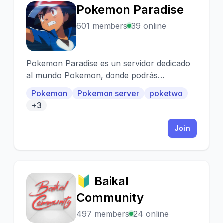
Pokemon Paradise
P
601 members
39 online
Pokemon Paradise es un servidor dedicado
al mundo Pokemon, donde podrás
encontrar grandes amigos y una buena
Pokemon
Pokemon server
poketwo
comunidad llena de eventos, torneos,
+3
sorteos y muchas sorpresas mas, Únete!
Join
🔰 Baikal
🔰
Community
497 members
24 online