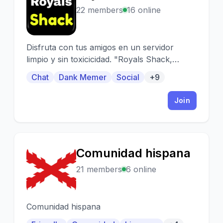
R
22 members
16 online
Disfruta con tus amigos en un servidor
limpio y sin toxicicidad. "Royals Shack,
Chatea, Ríete y conecta."
Chat
Dank Memer
Social
+9
Join
Comunidad hispana
C
21 members
6 online
Comunidad hispana