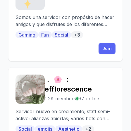
Somos una servidor con propósito de hacer
amigos y que disfrutes de los diferentes
canales que hay.
Gaming
Fun
Social
+3
Join
﹒ 🌸 ﹕
﹒
efflorescence
1.2K members
67 online
Servidor nuevo en crecimiento; staff semi-
activo; alianzas abiertas; varios bots con
economía mimu!
Social
emojis
Aesthetic
+2