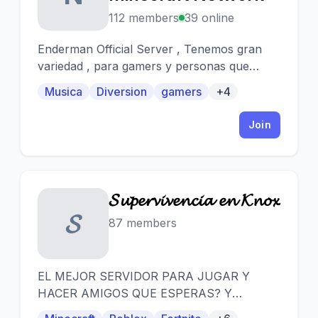
112 members
39 online
Enderman Official Server , Tenemos gran
variedad , para gamers y personas que
requieran un juego de paga totalmente gratis
Musica
Diversion
gamers
+4
Join
𝓢𝓾𝓹𝓮𝓻𝓿𝓲𝓿𝓮𝓷𝓬𝓲𝓪 𝓮𝓷 𝓚𝓷𝓸𝔁
𝓢
87 members
EL MEJOR SERVIDOR PARA JUGAR Y
HACER AMIGOS QUE ESPERAS? Y
UNETE!!