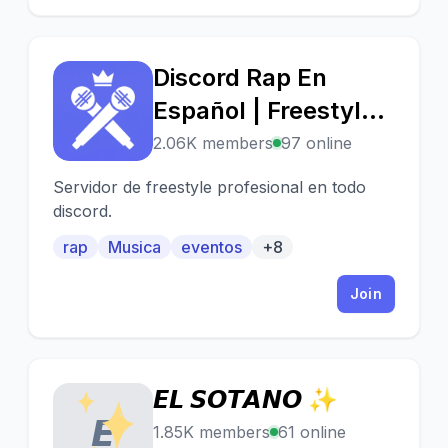
Discord Rap En
D
Español | Freestyle •
Batallas • Liga
2.06K members
97 online
Global • Escritas
Servidor de freestyle profesional en todo
discord.
rap
Musica
eventos
+8
Join
𝙀𝙇 𝙎𝙊𝙏𝘼𝙉𝙊 ✨
𝙀
1.85K members
61 online