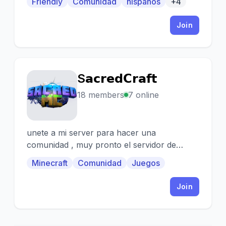
Friendly
Comunidad
hispanos
+4
Join
S𝗮𝗰𝗿𝗲𝗱𝗖𝗿𝗮𝗳𝘁
S
18 members
7 online
unete a mi server para hacer una
comunidad , muy pronto el servidor de
minecraft y me apoyas se te otorgara un
Minecraft
Comunidad
Juegos
rango en mi discord
Join