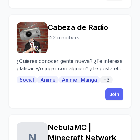
Cabeza de Radio
C
123 members
¿Quieres conocer gente nueva? ¿Te interesa
platicar y/o jugar con alguien? ¿Te gusta el
manga/anime? ¿Dibujas o comienzas a
Social
Anime
Anime · Manga
+3
hacerlo? ¡Ven, este es tú lugar!
Join
NebulaMC |
N
Minecraft Network