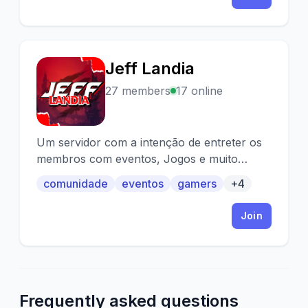
Jeff Landia
J
27 members
17 online
Um servidor com a intenção de entreter os
membros com eventos, Jogos e muito
mais...
comunidade
eventos
gamers
+4
Join
Frequently asked questions