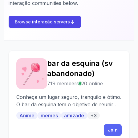
interação communities below.
Browse interação servers
bar da esquina (sv
B
abandonado)
719 members
20 online
Conheça um lugar seguro, tranquilo e ótimo.
O bar da esquina tem o objetivo de reunir
diferentes pessoas de diferentes gostos,
Anime
memes
amizade
+3
raças e etc em um só lugar.
Join