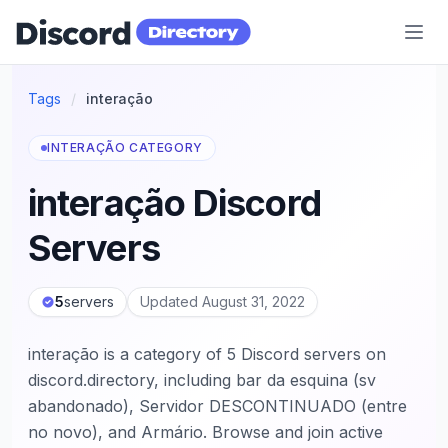
Discord Directory
Tags
/
interação
INTERAÇÃO CATEGORY
interação Discord
Servers
5
servers
Updated August 31, 2022
interação is a category of 5 Discord servers on
discord.directory, including bar da esquina (sv
abandonado), Servidor DESCONTINUADO (entre
no novo), and Armário. Browse and join active